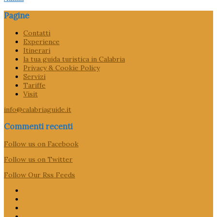
Pagine
Contatti
Experience
Itinerari
la tua guida turistica in Calabria
Privacy & Cookie Policy
Servizi
Tariffe
Visit
info@calabriaguide.it
Commenti recenti
Follow us on Facebook
Follow us on Twitter
Follow Our Rss Feeds