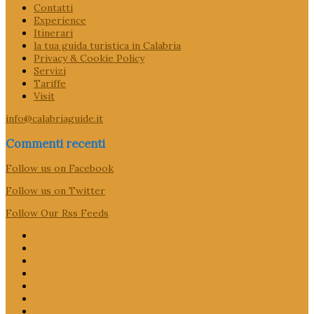
Contatti
Experience
Itinerari
la tua guida turistica in Calabria
Privacy & Cookie Policy
Servizi
Tariffe
Visit
info@calabriaguide.it
Commenti recenti
Follow us on Facebook
Follow us on Twitter
Follow Our Rss Feeds